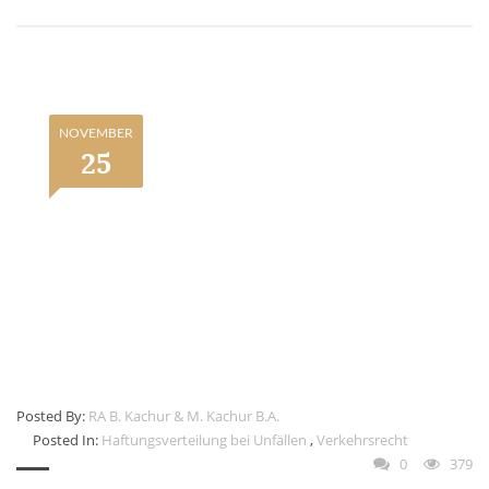
NOVEMBER
25
Posted By:
RA B. Kachur & M. Kachur B.A.
Posted In:
Haftungsverteilung bei Unfällen
,
Verkehrsrecht
0
379