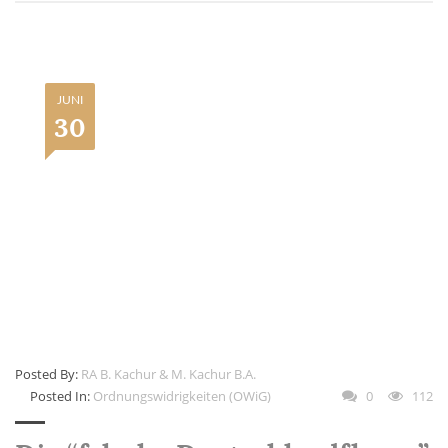
JUNI
30
Posted By:
RA B. Kachur & M. Kachur B.A.
Posted In:
Ordnungswidrigkeiten (OWiG)
0
112