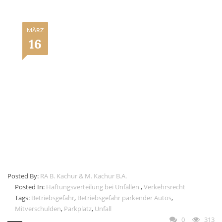
MÄRZ
16
Posted By:
RA B. Kachur & M. Kachur B.A.
Posted In:
Haftungsverteilung bei Unfällen
,
Verkehrsrecht
Tags:
Betriebsgefahr
,
Betriebsgefahr parkender Autos
,
Mitverschulden
,
Parkplatz
,
Unfall
0
313