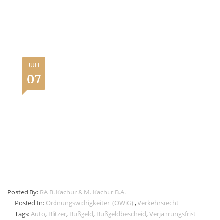
JULI
07
Posted By:
RA B. Kachur & M. Kachur B.A.
Posted In:
Ordnungswidrigkeiten (OWiG)
,
Verkehrsrecht
Tags:
Auto
,
Blitzer
,
Bußgeld
,
Bußgeldbescheid
,
Verjährungsfrist