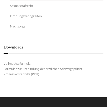
Sexualstrafrecht
Ordnungswidrigkeiten
Nachsorge
Downloads
Vollmachtsformular
Formular zur Entbindung der ärztlichen Schweigepflicht
Prozesskostenhilfe (PKH)