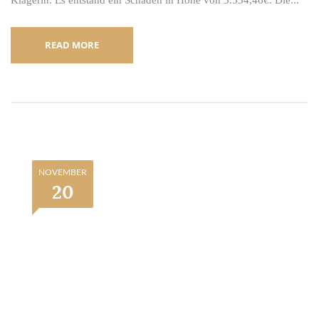
Klägerin. Es entstand ein Schaden in Höhe von 3.534,46€. Die...
READ MORE
NOVEMBER
20