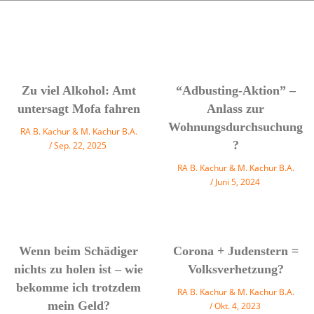
Zu viel Alkohol: Amt
“Adbusting-Aktion” –
untersagt Mofa fahren
Anlass zur
Wohnungsdurchsuchung
RA B. Kachur & M. Kachur B.A.
?
Sep. 22, 2025
RA B. Kachur & M. Kachur B.A.
Juni 5, 2024
Wenn beim Schädiger
Corona + Judenstern =
nichts zu holen ist – wie
Volksverhetzung?
bekomme ich trotzdem
RA B. Kachur & M. Kachur B.A.
mein Geld?
Okt. 4, 2023