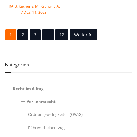
RA B. Kachur & M. Kachur B.A.
Dez. 14, 2023
1
2
3
…
12
Weiter
Kategorien
Recht im Alltag
Verkehrsrecht
Ordnungswidrigkeiten (OWiG)
Führerscheinentzug