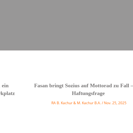
 ein
Fasan bringt Sozius auf Mottorad zu Fall –
kplatz
Haftungsfrage
RA B. Kachur & M. Kachur B.A.
Nov. 25, 2025