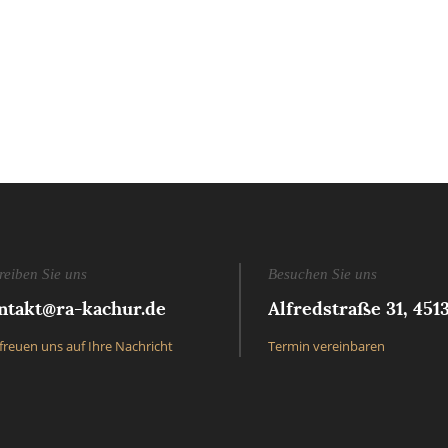
reiben Sie uns
Besuchen Sie uns
ntakt@ra-kachur.de
Alfredstraße 31, 451
freuen uns auf Ihre Nachricht
Termin vereinbaren