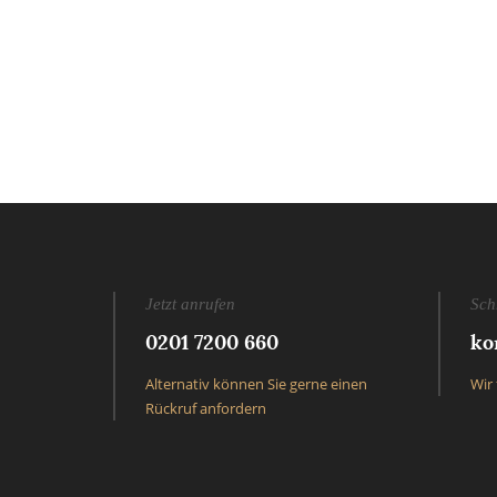
Jetzt anrufen
Sch
0201 7200 660
ko
Alternativ können Sie gerne einen
Wir 
Rückruf anfordern