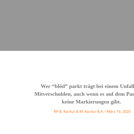
Wer “blöd” parkt trägt bei einem Unfall
Mitverschulden, auch wenn es auf dem Par
keine Markierungen gibt.
RA B. Kachur & M. Kachur B.A.
März 16, 2026