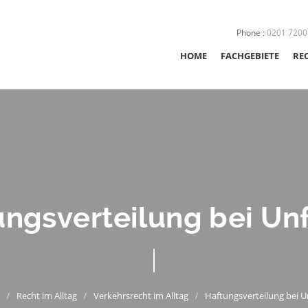
Phone
:
0201 7200
HOME
FACHGEBIETE
RE
STRAFRECHT
SEXUALSTRAFRE
JUGENDSTRAFRE
ungsverteilung bei Unf
VERKEHRSRECHT
ORDNUNGSWIDR
NACHSORGE
Recht im Alltag
Verkehrsrecht im Alltag
Haftungsverteilung bei U