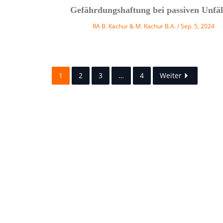
Gefährdungshaftung bei passiven Unfäl
RA B. Kachur & M. Kachur B.A.
Sep. 5, 2024
1
2
3
…
4
Weiter