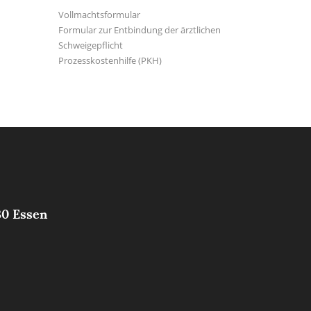
Vollmachtsformular
Formular zur Entbindung der ärztlichen
Schweigepflicht
Prozesskostenhilfe (PKH)
30 Essen