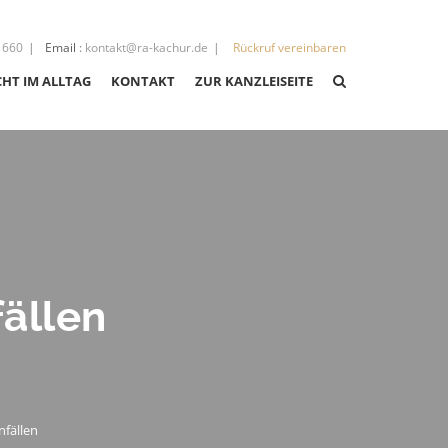
 660
Email
:
kontakt@ra-kachur.de
Rückruf vereinbaren
CHT IM ALLTAG
KONTAKT
ZUR KANZLEISEITE
CHT
CHT
ällen
IGKEITEN
nfällen