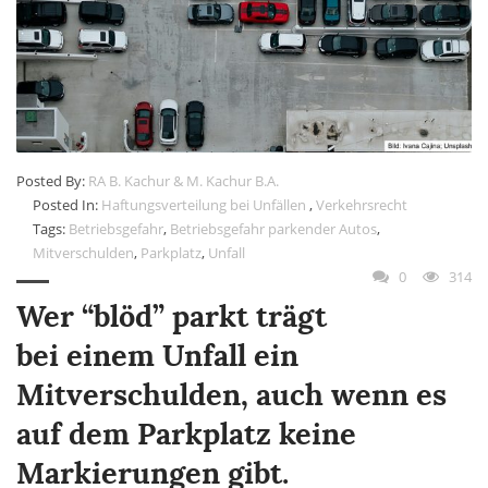
Posted By:
RA B. Kachur & M. Kachur B.A.
Posted In:
Haftungsverteilung bei Unfällen
,
Verkehrsrecht
Tags:
Betriebsgefahr
,
Betriebsgefahr parkender Autos
,
Mitverschulden
,
Parkplatz
,
Unfall
0
314
Wer “blöd” parkt trägt
bei einem Unfall ein
Mitverschulden, auch wenn es
auf dem Parkplatz keine
Markierungen gibt.