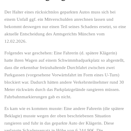
Der Halter eines rücksichtslos geparkten Autos muss sich bei
einem Unfall ggf. ein Mitverschulden anrechnen lassen und
bekommt deswegen nur einen Teil seines Schadens ersetzt, so eine
aktuelle Entscheidung des Amtsgerichts München vom
12.02.2026.
Folgendes war geschehen: Eine Fahrerin (d. spätere Klägerin)
hatte ihren Wagen auf einem Schwimmbadparkplatz so abgestellt,
dass die erkennbar freizuhaltende Durchfahrt zwischen zwei
Parkgassen (vorgesehene Vorwärtsfahrt im Form eines U-Turn)
blockiert war. Dadurch hätten andere Verkehrsteilnehmer rund 30
Meter rückwärts durch das Parkplatzgelände rangieren müssen.
Fahrbahnmarkierungen gab es nicht.
Es kam wie es kommen musste: Eine andere Fahrerin (die spätere
Beklagte) musste wegen der oben beschriebenen Situation
rangieren und fuhr in das geparkte Auto der Klägerin. Diese
verlangte Schadensersatz in Höhe von 6.244,90€. Die