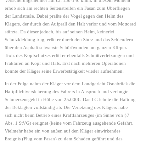
Versicherungsnehmer auf ca. 130-140 km/h. In diesem Moment
erhob sich am rechten Seitenstreifen ein Fasan zum Überfliegen
der Landstraße. Dabei prallte der Vogel gegen den Helm des
Klägers, der durch den Aufprall den Halt verlor und vom Mottorad
stürzte. Da dieser jedoch, bis auf seinen Helm, keinerlei
Schutzkleidung trug, erlitt er durch den Sturz und das Schleudern
über den Asphalt schwerste Schürfwunden am ganzen Körper.
Trotz des Kopfschutzes erlitt er ebenfalls Schnittverletzungen und
Frakturen an Kopf und Hals. Erst nach mehreren Operationen
konnte der Kläger seine Erwerbstätigkeit wieder aufnehmen.
In der Folge nahm der Kläger vor dem Landgericht Osnabrück die
Haftpflichtversicherung des Fahrers in Anspruch und verlangte
Schmerzensgeld in Höhe von 25.000€. Das LG lehnte die Haftung
der Beklagten vollständig ab. Die Verletzung des Klägers habe
sich nicht beim Betrieb eines Kraftfahrzeuges (im Sinne von
§7
Abs. 1 StVG
) ereignet (keine vom Fahrzeug ausgehende Gefahr).
Vielmehr habe ein von außen auf den Kläger einwirkendes
Ereignis (Flug vom Fasan) zu dem Schaden geführt und das