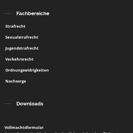
Fachbereiche
Strafrecht
Sexualstrafrecht
Jugendstrafrecht
Verkehrsrecht
Ordnungswidrigkeiten
Nachsorge
Downloads
Vollmachtsformular