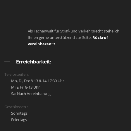
Als Fachanwalt für Straf- und Verkehrsrecht stehe ich
Ihnen gerne unterstützend zur Seite.
Rückruf
vereinbaren
Erreichbarkeit:
Telefonzeiten:
Mo, Di, Do: 8-13 & 14-17:30 Uhr
Mi & Fr: 8-13 Uhr
Sa: Nach Vereinbarung
Geschlossen :
Sonntags
Feiertags