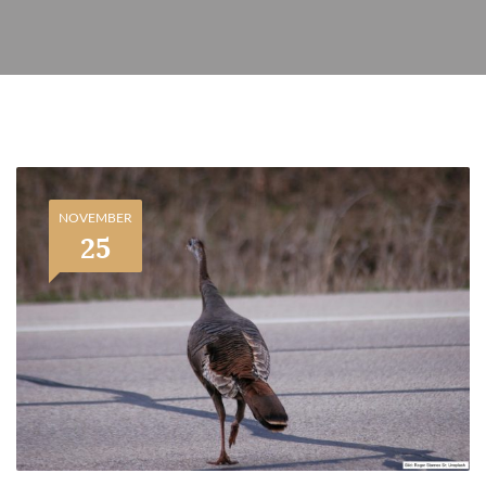
NOVEMBER
25