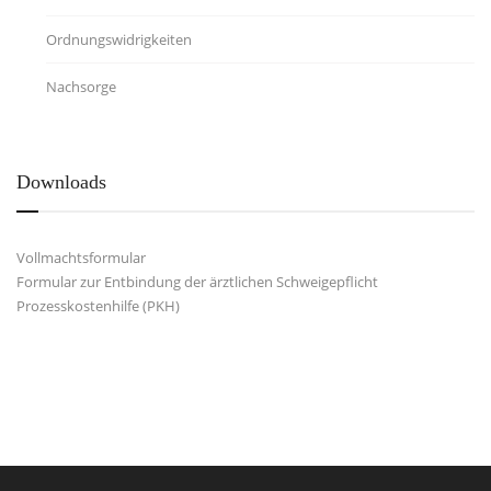
Ordnungswidrigkeiten
Nachsorge
Downloads
Vollmachtsformular
Formular zur Entbindung der ärztlichen Schweigepflicht
Prozesskostenhilfe (PKH)