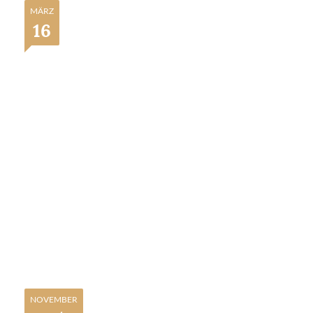
MÄRZ
16
NOVEMBER