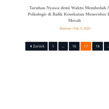
Taruhan Nyawa demi Waktu Membedah A
Psikologis di Balik Kenekatan Menerobos
Merah
Baehner
Feb. 9, 2020
Zurück
1
…
16
17
18