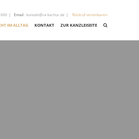
 660
Email
:
kontakt@ra-kachur.de
Rückruf vereinbaren
CHT IM ALLTAG
KONTAKT
ZUR KANZLEISEITE
CHT
CHT
IGKEITEN