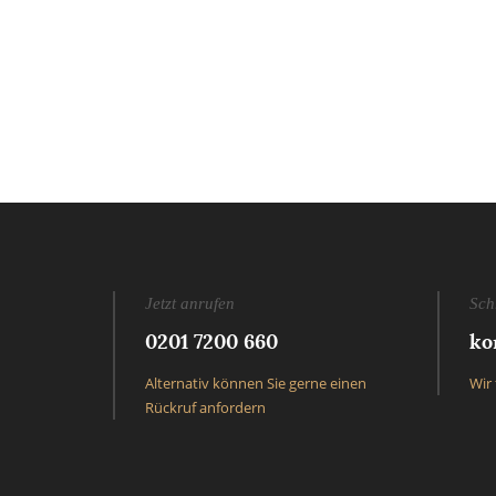
Jetzt anrufen
Sch
0201 7200 660
ko
Alternativ können Sie gerne einen
Wir 
Rückruf anfordern