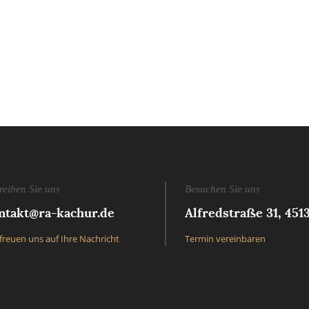
reiben Sie uns
Besuchen Sie uns
ntakt@ra-kachur.de
Alfredstraße 31, 451
freuen uns auf Ihre Nachricht
Termin vereinbaren