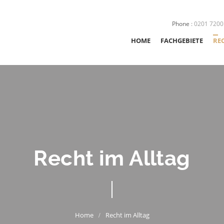
Phone
:
0201 7200
HOME
FACHGEBIETE
RE
STRAFRECHT
SEXUALSTRAFRE
JUGENDSTRAFRE
Recht im Alltag
VERKEHRSRECHT
ORDNUNGSWIDR
NACHSORGE
Recht im Alltag