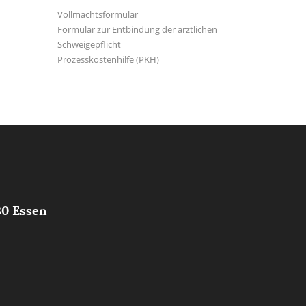
Vollmachtsformular
Formular zur Entbindung der ärztlichen
Schweigepflicht
Prozesskostenhilfe (PKH)
30 Essen