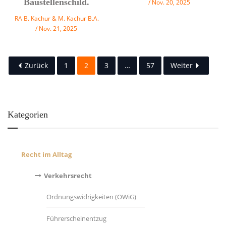
Baustellenschild.
Nov. 20, 2025
RA B. Kachur & M. Kachur B.A.
Nov. 21, 2025
Zurück
1
2
3
…
57
Weiter
Kategorien
Recht im Alltag
Verkehrsrecht
Ordnungswidrigkeiten (OWiG)
Führerscheinentzug