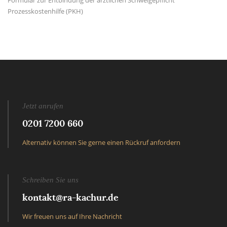
Formular zur Entbindung der ärztlichen Schweigepflicht
Prozesskostenhilfe (PKH)
Jetzt anrufen
0201 7200 660
Alternativ können Sie gerne einen Rückruf anfordern
Schreiben Sie uns
kontakt@ra-kachur.de
Wir freuen uns auf Ihre Nachricht