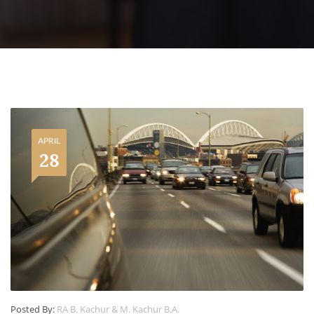
APRIL
28
Posted By:
RA B. Kachur & M. Kachur B.A.