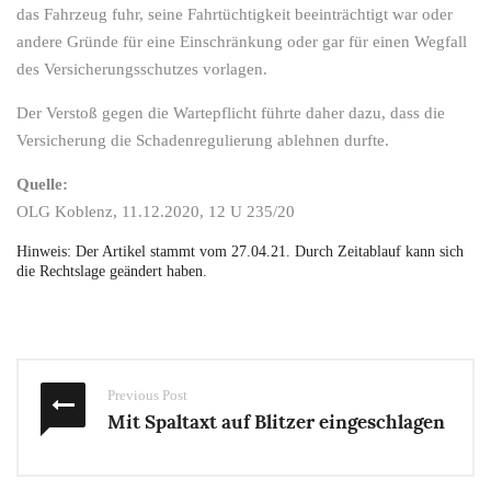
das Fahrzeug fuhr, seine Fahrtüchtigkeit beeinträchtigt war oder
andere Gründe für eine Einschränkung oder gar für einen Wegfall
des Versicherungsschutzes vorlagen.
Der Verstoß gegen die Wartepflicht führte daher dazu, dass die
Versicherung die Schadenregulierung ablehnen durfte.
Quelle:
OLG Koblenz
, 11.12.2020, 12 U 235/20
Hinweis: Der Artikel stammt vom 27.04.21. Durch Zeitablauf kann sich
die Rechtslage geändert haben.
Previous Post
Mit Spaltaxt auf Blitzer eingeschlagen