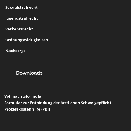
Sexualstrafrecht
Jugendstrafrecht
Verkehrsrecht
Ordnungswidrigkeiten
Nachsorge
Downloads
Vollmachtsformular
Formular zur Entbindung der ärztlichen Schweigepflicht
Prozesskostenhilfe (PKH)