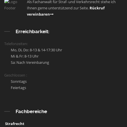
Als Fachanwalt für Straf- und Verkehrsrecht stehe ich
Ihnen gerne unterstützend zur Seite.
Rückruf
vereinbaren
Erreichbarkeit:
Telefonzeiten:
Mo, Di, Do: 8-13 & 14-17:30 Uhr
Mi & Fr: 8-13 Uhr
Sa: Nach Vereinbarung
Geschlossen :
Sonntags
Feiertags
Fachbereiche
Strafrecht