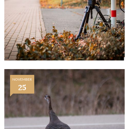
NOVEMBER
25