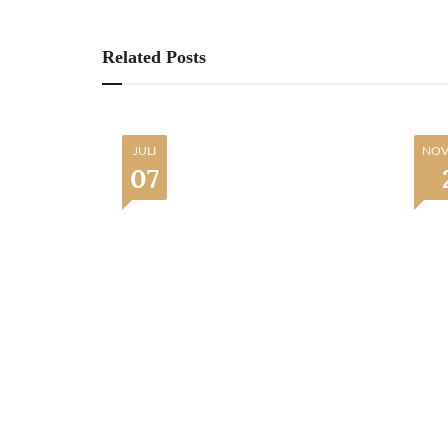
Related Posts
JULI
NOV
07