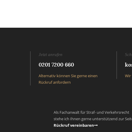
Jetzt anrufen
Sch
0201 7200 660
ko
Alternativ können Sie gerne einen
Wir 
Rückruf anfordern
Als Fachanwalt für Straf- und Verkehrsrecht
stehe ich Ihnen gerne unterstützend zur Seit
Rückruf vereinbaren