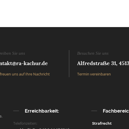
reiben Sie uns
Besuchen Sie uns
ntakt@ra-kachur.de
Alfredstraße 31, 451
freuen uns auf Ihre Nachricht
Termin vereinbaren
Erreichbarkeit:
Fachberei
e.
Telefonzeiten:
Strafrecht