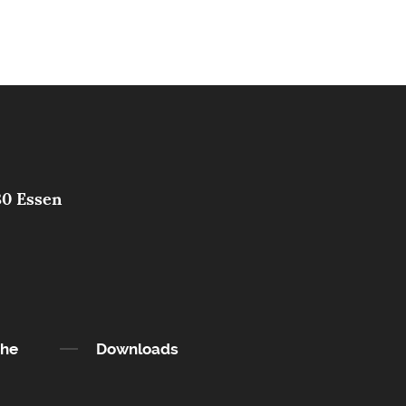
30 Essen
che
Downloads