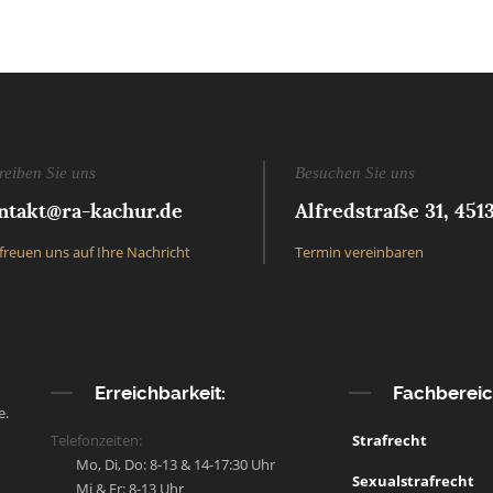
reiben Sie uns
Besuchen Sie uns
ntakt@ra-kachur.de
Alfredstraße 31, 451
freuen uns auf Ihre Nachricht
Termin vereinbaren
Erreichbarkeit:
Fachberei
e.
Telefonzeiten:
Strafrecht
Mo, Di, Do: 8-13 & 14-17:30 Uhr
Sexualstrafrecht
Mi & Fr: 8-13 Uhr