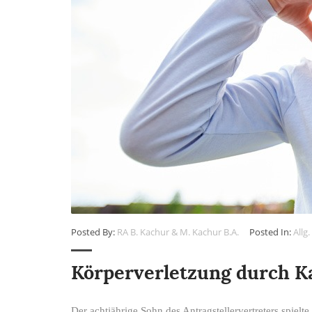
Posted By:
RA B. Kachur & M. Kachur B.A.
Posted In:
Allg.
Körperverletzung durch K
Der achtjährige Sohn des Antragstellervertreters spiel