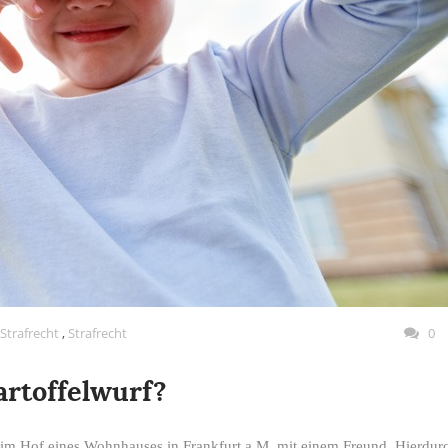
 Strafrecht
,
Strafrecht
0
artoffelwurf?
te im Hof eines Wohnhauses in Frankfurt a.M. mit einem Freund. Hierdur