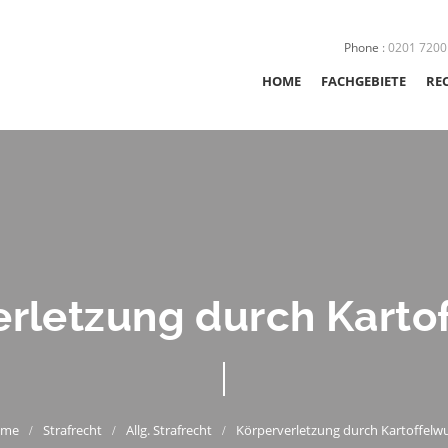
Phone
:
0201 7200
HOME
FACHGEBIETE
RE
STRAFRECHT
SEXUALSTRAFRE
JUGENDSTRAFRE
rletzung durch Karto
VERKEHRSRECHT
ORDNUNGSWIDR
NACHSORGE
Strafrecht
Allg. Strafrecht
Körperverletzung durch Kartoffelwu