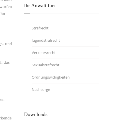
Ihr Anwalt für:
eworfen
ihn
Strafrecht
Jugendstrafrecht
gs- und
Verkehrsrecht
ch das
Sexualstrafrecht
Ordnungswidrigkeiten
n
Nachsorge
nen
Downloads
irkende