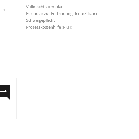
Vollmachtsformular
der
Formular zur Entbindung der ärztlichen
Schweigepflicht
Prozesskostenhilfe (PKH)