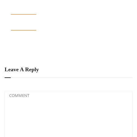
MÄRZ
16
NOVEMBER
25
NOVEMBER
21
Leave A Reply