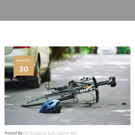
AUGUST
30
Posted By:
RA B. Kachur & M. Kachur B.A.