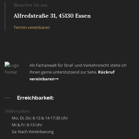
Besuchen Sie uns
Alfredstraße 31, 45130 Essen
Termin vereinbaren
Als Fachanwalt für Straf- und Verkehrsrecht stehe ich
Ihnen gerne unterstützend zur Seite.
Rückruf
vereinbaren
Erreichbarkeit:
Telefonzeiten:
Mo, Di, Do: 8-13 & 14-17:30 Uhr
Mi & Fr: 8-13 Uhr
Sa: Nach Vereinbarung