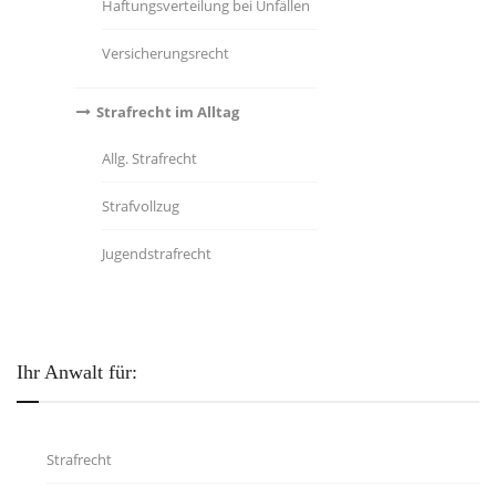
Haftungsverteilung bei Unfällen
Versicherungsrecht
Strafrecht im Alltag
Allg. Strafrecht
Strafvollzug
Jugendstrafrecht
Ihr Anwalt für:
Strafrecht