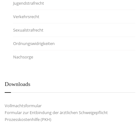
Jugendstrafrecht
Verkehrsrecht
Sexualstrafrecht
Ordnungswidrigkeiten
Nachsorge
Downloads
Vollmachtsformular
Formular zur Entbindung der ärztlichen Schweigepflicht
Prozesskostenhilfe (PKH)