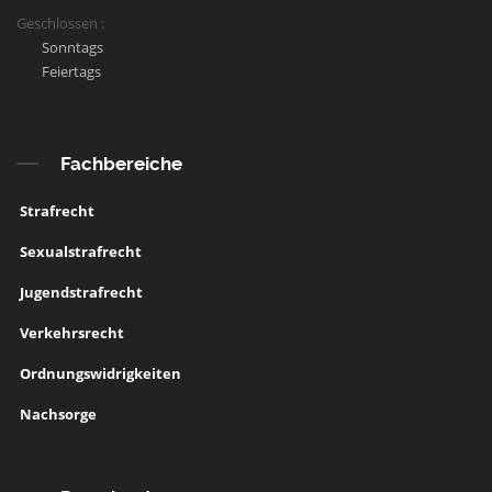
Geschlossen :
Sonntags
Feiertags
Fachbereiche
Strafrecht
Sexualstrafrecht
Jugendstrafrecht
Verkehrsrecht
Ordnungswidrigkeiten
Nachsorge