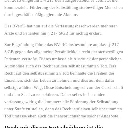
Der 2015 eingeführte § 217 des Strafgesetzbuches verbietet die
kommerzielle Förderung der Selbsttötung sterbewilliger Menschen
durch geschäftsmäßig agierende Akteure.
Das BVerfG hat nun auf die Verfassungsbeschwerden mehrerer
Ärzte und Patienten hin § 217 StGB für nichtig erklärt.
Zur Begründung führte das BVerfG insbesondere an, dass § 217
StGB gegen das allgemeine Persönlichkeitsrecht der sterbewilligen
Patienten verstoße. Dieses umfasse als Ausdruck der persönlichen
Autonomie auch das Recht auf den selbstbestimmten Tod. Das
Recht auf den selbstbestimmten Tod beinhalte die Freiheit des
Einzelnen, sich das Leben zu nehmen und dies auf dem dafür
selbstgewählten Weg. Diese Entscheidung sei von der Gesellschaft
und dem Staat zu respektieren. Daher sei es insbesondere
verfassungswidrig die kommerzielle Förderung der Selbsttötung
unter Strafe zu stellen, denn das Recht auf einen selbstbestimmten
Tod umfasse eben auch die Inanspruchnahme solcher Angebote.
Doch mit dieser Entscheidung ist die