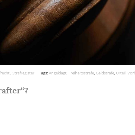
frecht
,
Strafregister
Tags:
Angeklagt
,
Freiheitsstrafe
,
Geldstrafe
,
Urteil
,
Vorb
rafter“?