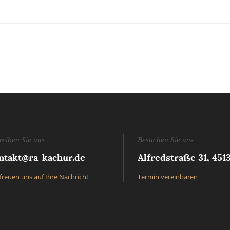
reiben Sie uns
Besuchen Sie uns
ntakt@ra-kachur.de
Alfredstraße 31, 451
freuen uns auf Ihre Nachricht
Termin vereinbaren