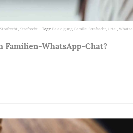
 Strafrecht
,
Strafrecht
Tags:
Beleidigung
,
Familie
,
Strafrecht
,
Urteil
,
Whatsa
im Familien-WhatsApp-Chat?