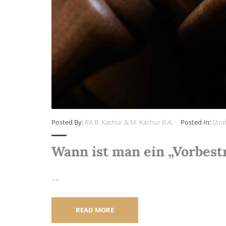
Posted By:
RA B. Kachur & M. Kachur B.A.
Posted In:
Stra
Wann ist man ein „Vorbest
....
READ MORE