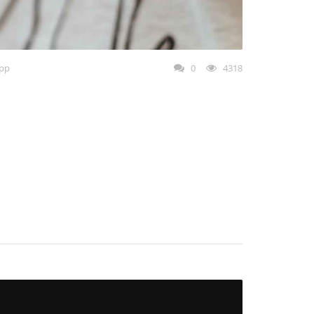
pp
0
4318