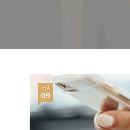
MAI
09