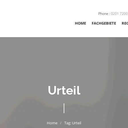
Phone
:
0201 7200
HOME
FACHGEBIETE
RE
STRAFRECHT
SEXUALSTRAFRE
JUGENDSTRAFRE
Urteil
VERKEHRSRECHT
ORDNUNGSWIDR
NACHSORGE
Tag: Urteil