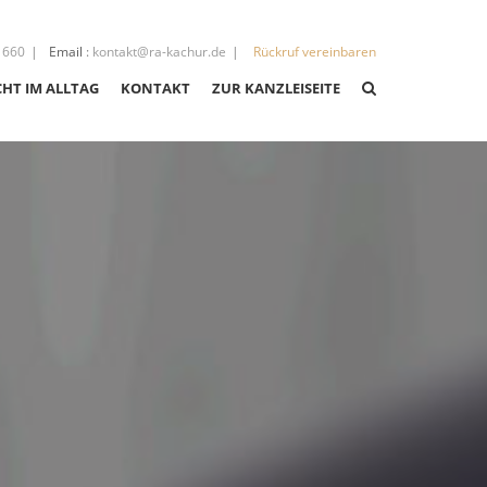
 660
Email
:
kontakt@ra-kachur.de
Rückruf vereinbaren
CHT IM ALLTAG
KONTAKT
ZUR KANZLEISEITE
CHT
CHT
IGKEITEN