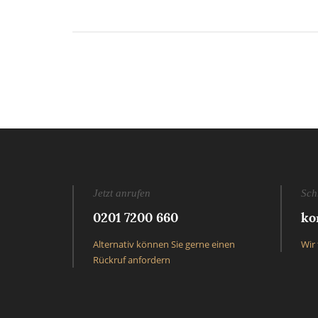
Jetzt anrufen
Sch
0201 7200 660
ko
Alternativ können Sie gerne einen
Wir 
Rückruf anfordern