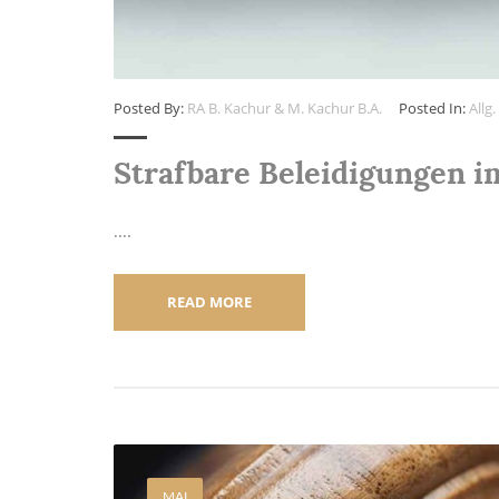
Posted By:
RA B. Kachur & M. Kachur B.A.
Posted In:
Allg.
Strafbare Beleidigungen 
....
READ MORE
MAI