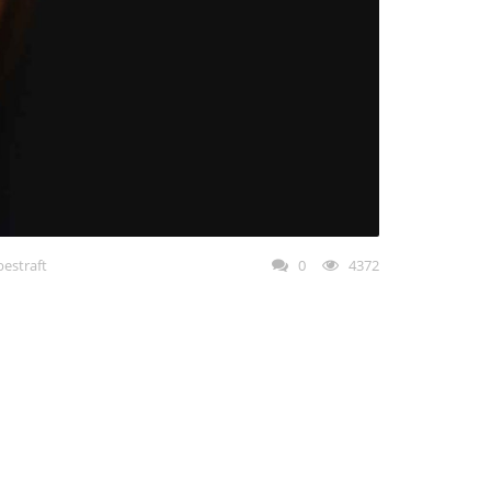
estraft
0
4372