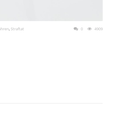
fahren
,
Straftat
0
4909