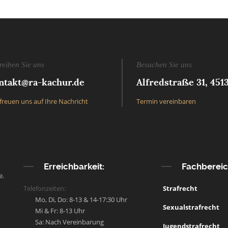
reiben Sie uns
Besuchen Sie uns
ntakt@ra-kachur.de
Alfredstraße 31, 451
freuen uns auf Ihre Nachricht
Termin vereinbaren
Erreichbarkeit:
Fachberei
e.
Telefonzeiten:
Strafrecht
Mo, Di, Do: 8-13 & 14-17:30 Uhr
Sexualstrafrecht
Mi & Fr: 8-13 Uhr
Sa: Nach Vereinbarung
Jugendstrafrecht