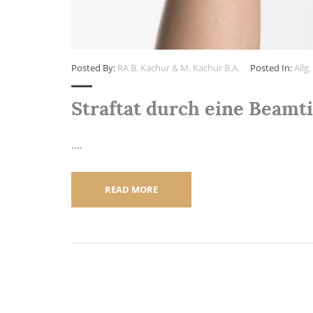
Posted By:
RA B. Kachur & M. Kachur B.A.
Posted In:
Allg.
Straftat durch eine Beamt
....
READ MORE