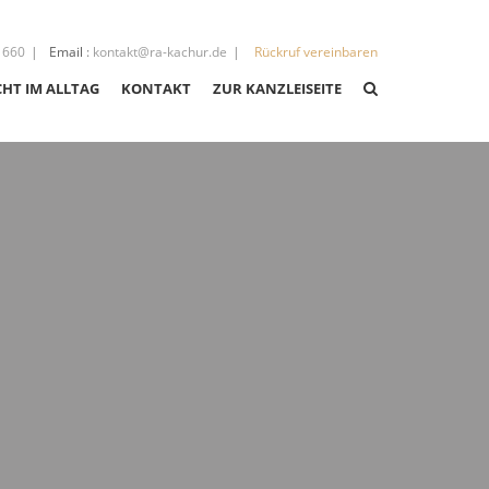
 660
Email
:
kontakt@ra-kachur.de
Rückruf vereinbaren
CHT IM ALLTAG
KONTAKT
ZUR KANZLEISEITE
CHT
CHT
IGKEITEN