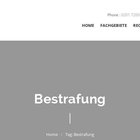
Phone
:
0201 7200
HOME
FACHGEBIETE
RE
STRAFRECHT
SEXUALSTRAFRE
JUGENDSTRAFRE
Bestrafung
VERKEHRSRECHT
ORDNUNGSWIDR
NACHSORGE
Tag: Bestrafung