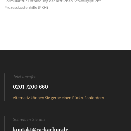
Formular zur Entbindung der ärztlichen Schweigepflicht
Prozesskostenhilfe (PKH)
Jetzt anrufen
0201 7200 660
Alternativ können Sie gerne einen Rückruf anfordern
Schreiben Sie uns
kontakt@ra-kachur.de