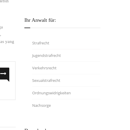
lebih
Ihr Anwalt für:
ga
,
mas yang
Strafrecht
Jugendstrafrecht
Verkehrsrecht
Sexualstrafrecht
Ordnungswidrigkeiten
Nachsorge