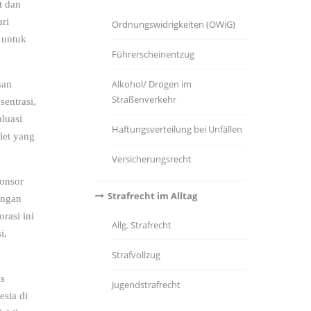
t dan
ari
Ordnungswidrigkeiten (OWiG)
 untuk
Führerscheinentzug
Alkohol/ Drogen im
han
Straßenverkehr
sentrasi,
luasi
Haftungsverteilung bei Unfällen
let yang
Versicherungsrecht
ponsor
Strafrecht im Alltag
ungan
orasi ini
Allg. Strafrecht
i,
Strafvollzug
as
Jugendstrafrecht
sia di