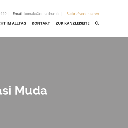
 660
Email
:
kontakt@ra-kachur.de
Rückruf vereinbaren
CHT IM ALLTAG
KONTAKT
ZUR KANZLEISEITE
CHT
CHT
asi Muda
IGKEITEN