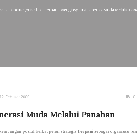
Uncategorized
Perpani: Menginspirasi Generasi Muda Melalui Pa
12. Februar 2000
0
enerasi Muda Melalui Panahan
embangan positif berkat peran strategis
Perpani
sebagai organisasi re