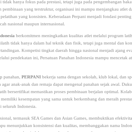
i tidak hanya fokus pada prestasi, tetapi juga pada pengembangan baka
m pembinaan yang terstruktur, organisasi ini mampu menjangkau atlet d
elatihan yang konsisten. Keberadaan Perpani menjadi fondasi penting
ah nasional maupun internasional.
donesia
berkomitmen meningkatkan kualitas atlet melalui program lati
dilatih tidak hanya dalam hal teknik dan fisik, tetapi juga mental dan kon
tandingan. Kompetisi tingkat daerah hingga nasional menjadi ajang eva
Melalui pendekatan ini, Persatuan Panahan Indonesia mampu mencetak at
ap panahan,
PERPANI
bekerja sama dengan sekolah, klub lokal, dan s
an agar anak-anak dan remaja dapat mengenal panahan sejak awal. Duk
pelatih bersertifikat memastikan proses pembinaan berjalan optimal. Kolab
 memiliki kesempatan yang sama untuk berkembang dan meraih prestas
 seluruh Indonesia.
asional, termasuk SEA Games dan Asian Games, membuktikan efektivit
mpu menunjukkan konsistensi dan kualitas, membanggakan nama Indone