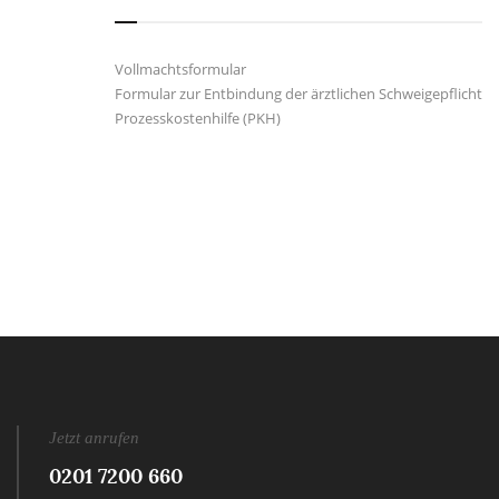
Vollmachtsformular
Formular zur Entbindung der ärztlichen Schweigepflicht
Prozesskostenhilfe (PKH)
Jetzt anrufen
0201 7200 660